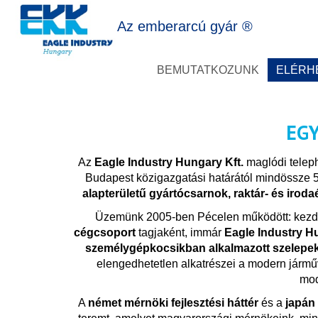
Az emberarcú gyár ®
BEMUTATKOZUNK
ELÉRH
EGY
Az
Eagle Industry Hungary Kft.
maglódi telep
Budapest közigazgatási határától mindössze 5,
alapterületű gyártócsarnok, raktár- és iroda
Üzemünk 2005-ben Pécelen működött: kez
cégcsoport
tagjaként, immár
Eagle Industry H
személygépkocsikban alkalmazott szelepek
elengedhetetlen alkatrészei a modern járműv
mod
A
német mérnöki fejlesztési háttér
és a
japán 