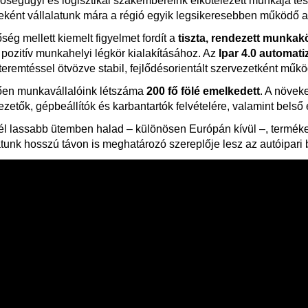
őségügyi és logisztikai szakembereink elkötelezett munkája te
ként vállalatunk mára a régió egyik legsikeresebben működő autó
g mellett kiemelt figyelmet fordít a
tiszta, rendezett munkak
pozitív munkahelyi légkör kialakításához. Az
Ipar 4.0 automati
teremtéssel ötvözve stabil, fejlődésorientált szervezetként műk
en munkavállalóink létszáma
200 fő fölé emelkedett
. A növek
etők, gépbeállítók és karbantartók felvételére, valamint belső e
nél lassabb ütemben halad – különösen Európán kívül –, terméke
latunk hosszú távon is meghatározó szereplője lesz az autóipari b