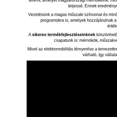
teremt, amelyet magyarországi mérnökeink, min
teljessé. Ennek eredménye
Vezetésünk a magas műszaki színvonal és minősé
programokra is, amelyek hozzájárulnak a 
érték
A
sikeres termékfejlesztéseinknek
köszönhető
csapatunk is: mérnökök, műszakvez
Mivel az elektromobilitás térnyerése a tervezett
várható, így válla