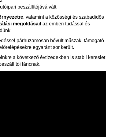
sz
ipari beszállítójává vált.
örnyezetre
, valamint a közösségi és szabadidős
zálási megoldásait
az emberi tudással és
ödünk.
edéssel párhuzamosan bővült műszaki támogató
lőrelépésekre egyaránt sor került.
inkre a következő évtizedekben is stabil kereslet
eszállítói láncnak.