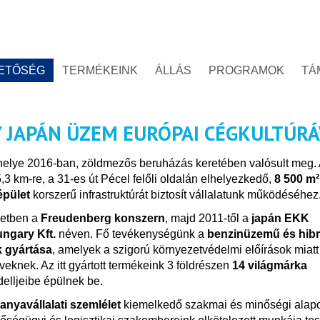
ETŐSÉG
TERMÉKEINK
ÁLLÁS
PROGRAMOK
TÁ
 JAPÁN ÜZEM EURÓPAI CÉGKULTÚR
helye 2016-ban, zöldmezős beruházás keretében valósult meg.
3 km-re, a 31-es út Pécel felőli oldalán elhelyezkedő,
8 500 m²
épület
korszerű infrastruktúrát biztosít vállalatunk működéséhez
detben a
Freudenberg konszern
, majd 2011-től a
japán EKK
ungary Kft.
néven. Fő tevékenységünk a
benzinüzemű és hibr
 gyártása
, amelyek a szigorú környezetvédelmi előírások miatt
eknek. Az itt gyártott termékeink 3 földrészen
14 világmárka
elljeibe épülnek be.
anyavállalati szemlélet
kiemelkedő szakmai és minőségi alap