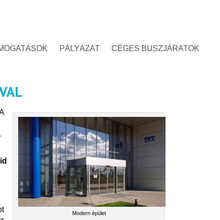
MOGATÁSOK
PÁLYÁZAT
CÉGES BUSZJÁRATOK
ÁVAL
 A
.
id
ot
Modern épület