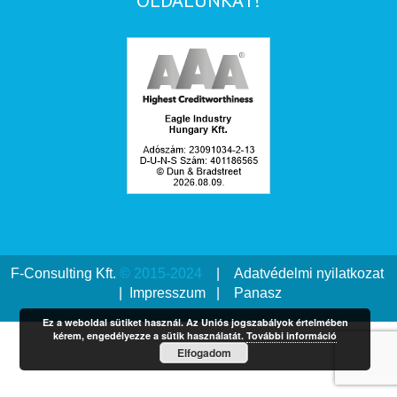
OLDALUNKAT!
F-Consulting Kft.
© 2015-2024
|
Adatvédelmi nyilatkozat
|
Impresszum
|
Panasz
Ez a weboldal sütiket használ. Az Uniós jogszabályok értelmében
kérem, engedélyezze a sütik használatát.
További információ
Elfogadom